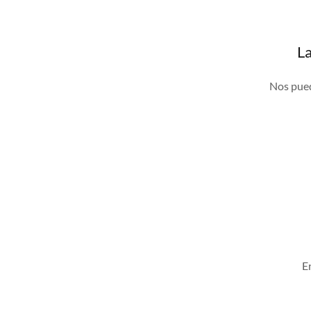
La
Nos pued
E