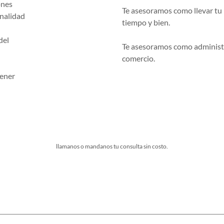
ones
Te asesoramos como llevar tu
inalidad
tiempo y bien.
del
Te asesoramos como administr
comercio.
tener
llamanos o mandanos tu consulta sin costo.